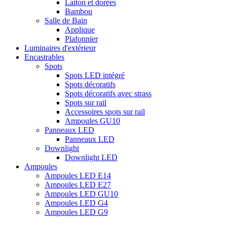
Laiton et dorées
Bambou
Salle de Bain
Applique
Plafonnier
Luminaires d'extérieur
Encastrables
Spots
Spots LED intégré
Spots décoratifs
Spots décoratifs avec strass
Spots sur rail
Accessoires spots sur rail
Ampoules GU10
Panneaux LED
Panneaux LED
Downlight
Downlight LED
Ampoules
Ampoules LED E14
Ampoules LED E27
Ampoules LED GU10
Ampoules LED G4
Ampoules LED G9