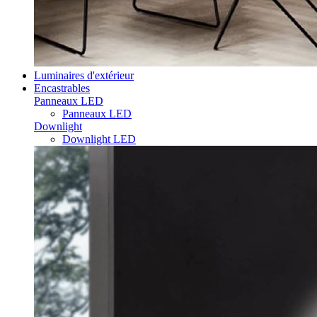
Luminaires d'extérieur
Encastrables
Panneaux LED
Panneaux LED
Downlight
Downlight LED