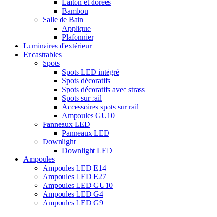
Laiton et dorées
Bambou
Salle de Bain
Applique
Plafonnier
Luminaires d'extérieur
Encastrables
Spots
Spots LED intégré
Spots décoratifs
Spots décoratifs avec strass
Spots sur rail
Accessoires spots sur rail
Ampoules GU10
Panneaux LED
Panneaux LED
Downlight
Downlight LED
Ampoules
Ampoules LED E14
Ampoules LED E27
Ampoules LED GU10
Ampoules LED G4
Ampoules LED G9