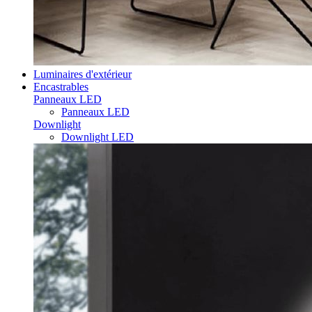
Luminaires d'extérieur
Encastrables
Panneaux LED
Panneaux LED
Downlight
Downlight LED