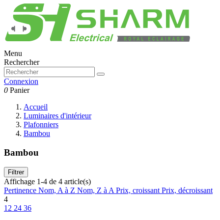
Menu
Rechercher
Connexion
0
Panier
Accueil
Luminaires d'intérieur
Plafonniers
Bambou
Bambou
Filtrer
Affichage 1-4 de 4 article(s)
Pertinence
Nom, A à Z
Nom, Z à A
Prix, croissant
Prix, décroissant
4
12
24
36