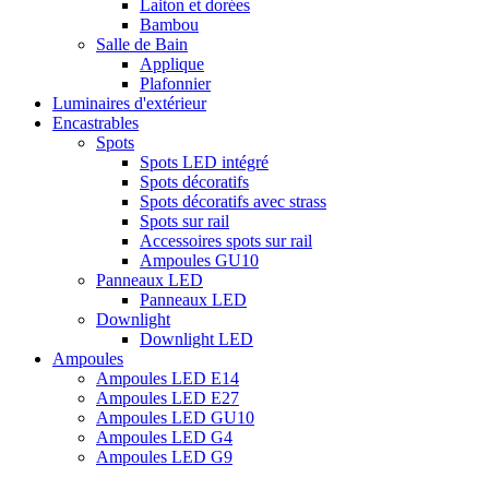
Laiton et dorées
Bambou
Salle de Bain
Applique
Plafonnier
Luminaires d'extérieur
Encastrables
Spots
Spots LED intégré
Spots décoratifs
Spots décoratifs avec strass
Spots sur rail
Accessoires spots sur rail
Ampoules GU10
Panneaux LED
Panneaux LED
Downlight
Downlight LED
Ampoules
Ampoules LED E14
Ampoules LED E27
Ampoules LED GU10
Ampoules LED G4
Ampoules LED G9