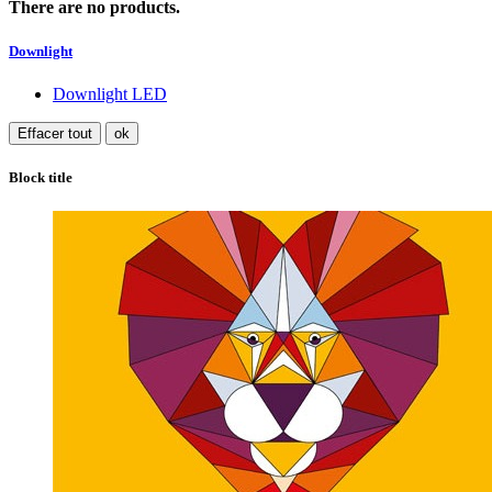
There are no products.
Downlight
Downlight LED
Effacer tout
ok
Block title