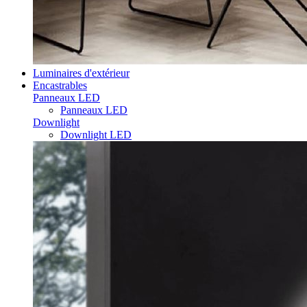
Luminaires d'extérieur
Encastrables
Panneaux LED
Panneaux LED
Downlight
Downlight LED