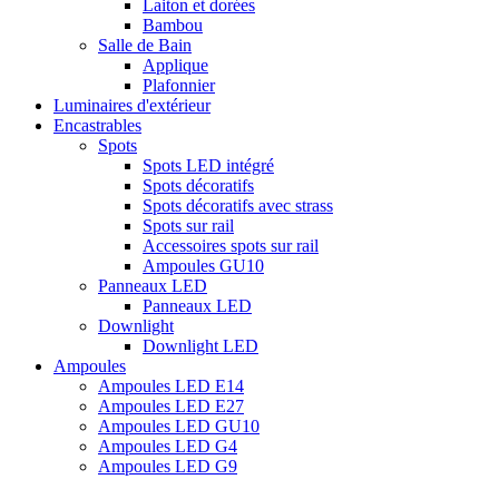
Laiton et dorées
Bambou
Salle de Bain
Applique
Plafonnier
Luminaires d'extérieur
Encastrables
Spots
Spots LED intégré
Spots décoratifs
Spots décoratifs avec strass
Spots sur rail
Accessoires spots sur rail
Ampoules GU10
Panneaux LED
Panneaux LED
Downlight
Downlight LED
Ampoules
Ampoules LED E14
Ampoules LED E27
Ampoules LED GU10
Ampoules LED G4
Ampoules LED G9