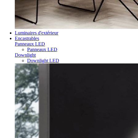
Luminaires d'extérieur
Encastrables
Panneaux LED
Panneaux LED
Downlight
Downlight LED