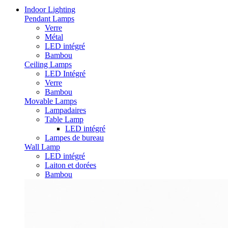
Indoor Lighting
Pendant Lamps
Verre
Métal
LED intégré
Bambou
Ceiling Lamps
LED Intégré
Verre
Bambou
Movable Lamps
Lampadaires
Table Lamp
LED intégré
Lampes de bureau
Wall Lamp
LED intégré
Laiton et dorées
Bambou