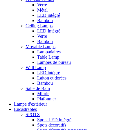
Verre
Métal
LED intégré
Bambou
Ceiling Lamps
LED Intégré
Verre
Bambou
Movable Lamps
Lampadaires
Table Lamp
Lampes de bureau
Wall Lamp
LED intégré
Laiton et dorées
Bambou
Salle de Bain
Miroir
Plafonnier
Lampe d'extérieur
Encastrables
SPOTS
Spots LED intégré
Spots décoratifs