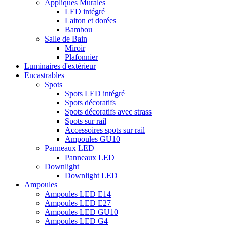
Appliques Murales
LED intégré
Laiton et dorées
Bambou
Salle de Bain
Miroir
Plafonnier
Luminaires d'extérieur
Encastrables
Spots
Spots LED intégré
Spots décoratifs
Spots décoratifs avec strass
Spots sur rail
Accessoires spots sur rail
Ampoules GU10
Panneaux LED
Panneaux LED
Downlight
Downlight LED
Ampoules
Ampoules LED E14
Ampoules LED E27
Ampoules LED GU10
Ampoules LED G4