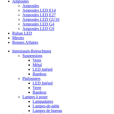
Ampoules
Ampoules
Ampoules LED E14
Ampoules LED E27
Ampoules LED GU10
Ampoules LED G4
Ampoules LED G9
Ruban LED
Miroirs
Bonnes Affaires
Innenraum-Beleuchtung
Suspensions
Verre
Métal
LED intégré
Bambou
Plafonniers
LED Intégré
Verre
Bambou
Lampes à poser
Lampadaires
Lampes-de-table
Lampes de bureau