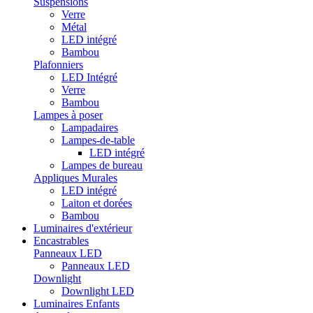
Suspensions
Verre
Métal
LED intégré
Bambou
Plafonniers
LED Intégré
Verre
Bambou
Lampes à poser
Lampadaires
Lampes-de-table
LED intégré
Lampes de bureau
Appliques Murales
LED intégré
Laiton et dorées
Bambou
Luminaires d'extérieur
Encastrables
Panneaux LED
Panneaux LED
Downlight
Downlight LED
Luminaires Enfants