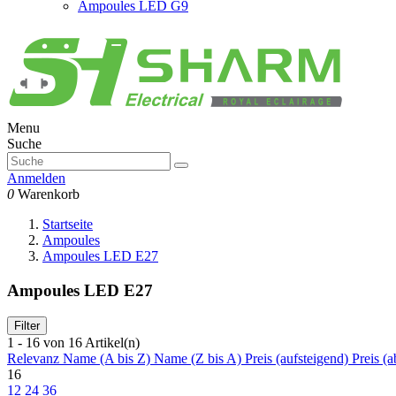
Ampoules LED G9
Menu
Suche
Anmelden
0
Warenkorb
Startseite
Ampoules
Ampoules LED E27
Ampoules LED E27
Filter
1 - 16 von 16 Artikel(n)
Relevanz
Name (A bis Z)
Name (Z bis A)
Preis (aufsteigend)
Preis (a
16
12
24
36